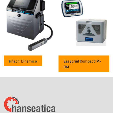
Hitachi Dinámico
Easyprint Compact IM-
CM