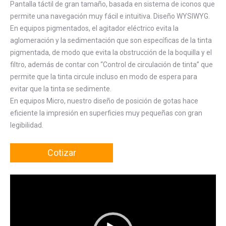
Pantalla táctil de gran tamaño, basada en sistema de iconos que
permite una navegación muy fácil e intuitiva. Diseño WYSIWYG.
En equipos pigmentados, el agitador eléctrico evita la
aglomeración y la sedimentación que son específicas de la tinta
pigmentada, de modo que evita la obstrucción de la boquilla y el
filtro, además de contar con “Control de circulación de tinta” que
permite que la tinta circule incluso en modo de espera para
evitar que la tinta se sedimente.
En equipos Micro, nuestro diseño de posición de gotas hace
eficiente la impresión en superficies muy pequeñas con gran
legibilidad.
Cotizar
Reproductor
de
vídeo