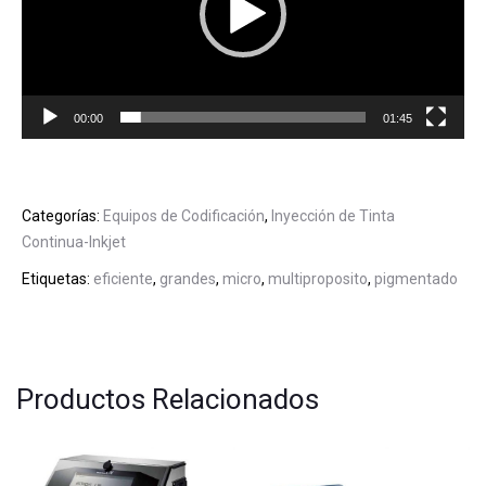
00:00
01:45
Categorías:
Equipos de Codificación
,
Inyección de Tinta
Continua-Inkjet
Etiquetas:
eficiente
,
grandes
,
micro
,
multiproposito
,
pigmentado
Productos Relacionados