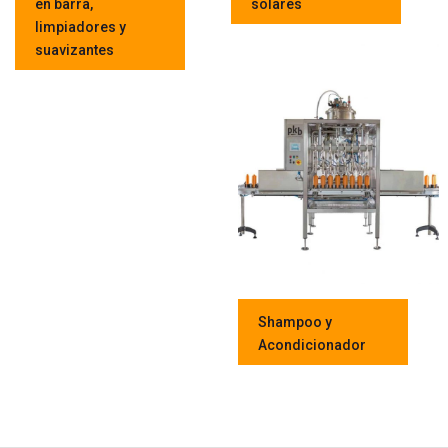
en barra,
solares
limpiadores y
suavizantes
Shampoo y
Acondicionador