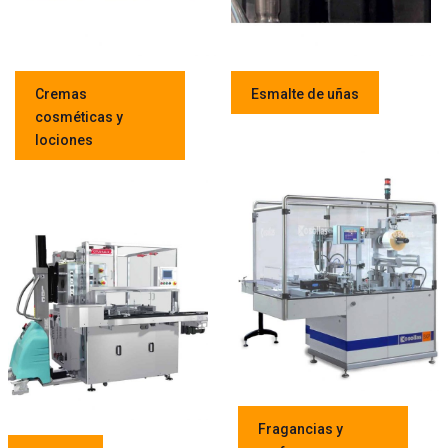
Cremas
Esmalte de uñas
cosméticas y
lociones
Fragancias y